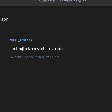
okansatir — contact_info.sh
json
EMAIL_ADDRESS
info@okansatir.com
24 saat içinde dönüş yapılır