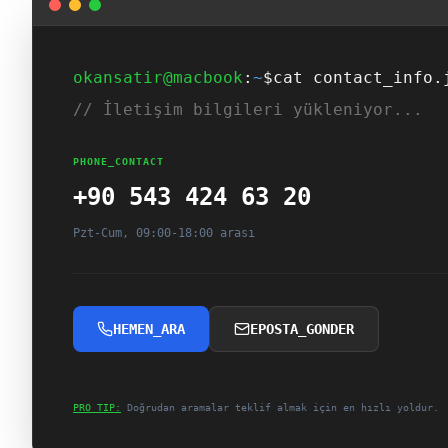
okansatir@macbook
:
~
$
cat contact_info.
// İletişim bilgileri yükleniyor...
PHONE_CONTACT
+90 543 424 63 20
Pzt-Cum, 09:00-18:00 arası
HEMEN_ARA
EPOSTA_GONDER
PRO_TIP:
Doğrudan aramalar teklif almak için en hızlı yoldur.