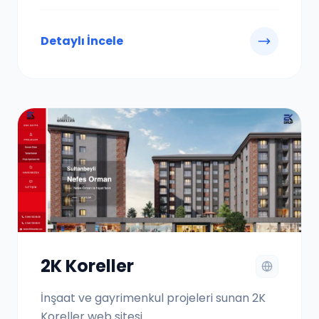
Detaylı İncele
2K Koreller
İnşaat ve gayrimenkul projeleri sunan 2K
Koreller web sitesi.