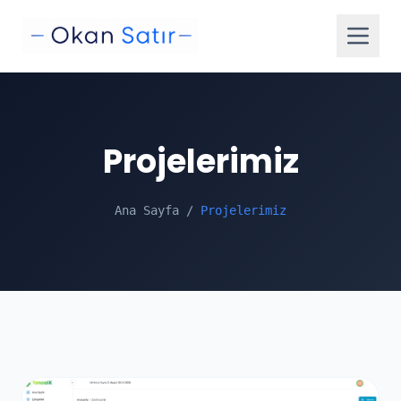
Projelerimiz
Ana Sayfa
/
Projelerimiz