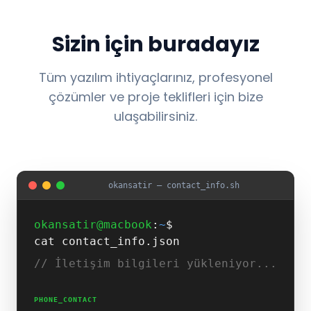
Sizin için buradayız
Tüm yazılım ihtiyaçlarınız, profesyonel
çözümler ve proje teklifleri için bize
ulaşabilirsiniz.
okansatir — contact_info.sh
okansatir@macbook
:
~
$
cat contact_info.json
// İletişim bilgileri yükleniyor...
PHONE_CONTACT